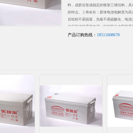
料，成胶后形成稳定的锥形三维结构，具
的特点。 2.寿命长：胶体电池电解质为
后铅粉不易脱落，负板不易硫酸化，电池
欠压电池接受能力强，特别符合太阳能系
3.低温性能佳：在低温下（-30℃）,电解
产品订购热线：
18511608678
规格的铅酸蓄电池容量高30%-50%。 4.
好：胶体蓄电池采用过量的电解质，电池
情况下，不易出现干枯现象。 5.自放电
解质结构，使蓄电池自放电微小，最长可1年
容量稳定性好：釆用了较强滲透性的胶体
池的容量不易衰减。