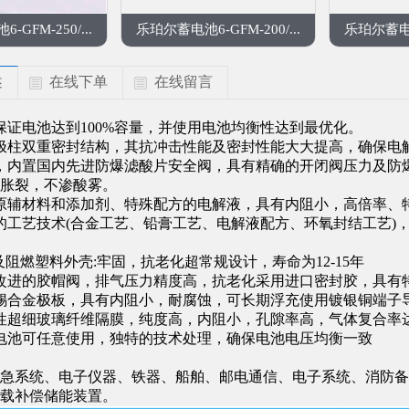
GFM-250/...
乐珀尔蓄电池6-GFM-200/...
乐珀尔蓄电池6
述
在线下单
在线留言
保证电池达到100%容量，并使用电池均衡性达到最优化。
极柱双重密封结构，其抗冲击性能及密封性能大大提高，确保电
，内置国内先进防爆滤酸片安全阀，具有精确的开闭阀压力及防
胀裂，不渗酸雾。
原辅材料和添加剂、特殊配方的电解液，具有内阻小，高倍率、
的工艺技术(合金工艺、铅膏工艺、电解液配方、环氧封结工艺)
P及阻燃塑料外壳:牢固，抗老化超常规设计，寿命为12-15年
改进的胶帽阀，排气压力精度高，抗老化采用进口密封胶，具有
锡合金极板，具有内阻小，耐腐蚀，可长期浮充使用镀银铜端子
性超细玻璃纤维隔膜，纯度高，内阻小，孔隙率高，气体复合率达
电池可任意使用，独特的技术处理，确保电池电压均衡一致
急系统、电子仪器、铁器、船舶、邮电通信、电子系统、消防备
载补偿储能装置。