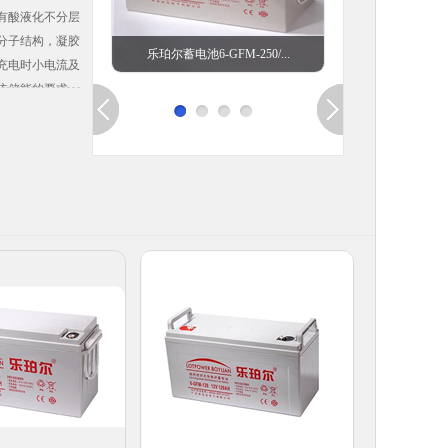
有酸液化不分层
高分子结构，凝胶
乐珀尔蓄电池
乐珀尔蓄电池6-GFM-250/...
充电时小电流及
统储能的要求。
质不分层，比同
高温、过充性能
在高温及过充电
小：采用稳定的电
不充电。 6.
电解质，使蓄电